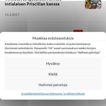
intialaisen Priscillan kanssa
14.3.2017
1
…
11
12
13
Muokkaa evästeasetuksia
Käytämme sivustolla eri tekniikoita, kuten evästeitä, sivuston toiminnan ja
tilastoinnin tarkoituksiin. Painamalla ”OK” annat suostumuksesi näiden tietojen
keräämiseen ja käyttöön. Voit hallita suostumuksiasi kohdassa ”Hallinnoi palveluja”.
Hyväksy
Kiellä
Hallinnoi palveluja
Evästekäytäntö
Sansan tietosuoja- ja rekisteriseloste