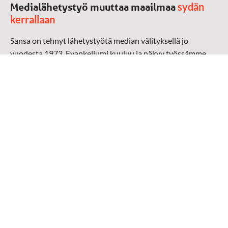
sydän
Medialähetystyö muuttaa maailmaa
kerrallaan
Sansa on tehnyt lähetystyötä median välityksellä jo
vuodesta 1973. Evankeliumi kuuluu ja näkyy työssämme
radioaalloilla, televisiossa, verkossa ja sosiaalisessa
mediassa ympäri maailman. Kohtaamme ihmisen hänen
omalla kielellään, aidosti arjen keskellä.
Mediapankki
➔
Sansan materiaali
➔
Raamattu kannesta kanteen materiaali
➔
Toivoa naisille materiaali
Medialähetys Sanansaattajat ry