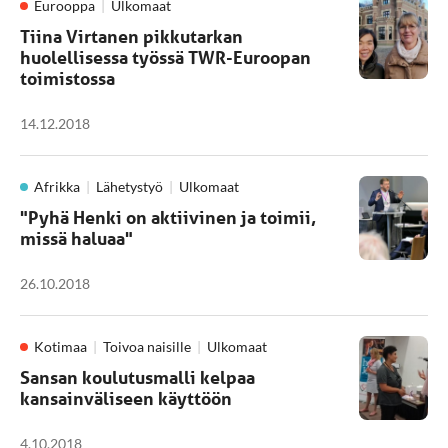
Eurooppa
Ulkomaat
Tiina Virtanen pikkutarkan
huolellisessa työssä TWR-Euroopan
toimistossa
14.12.2018
Afrikka
Lähetystyö
Ulkomaat
"Pyhä Henki on aktiivinen ja toimii,
missä haluaa"
26.10.2018
Kotimaa
Toivoa naisille
Ulkomaat
Sansan koulutusmalli kelpaa
kansainväliseen käyttöön
4.10.2018