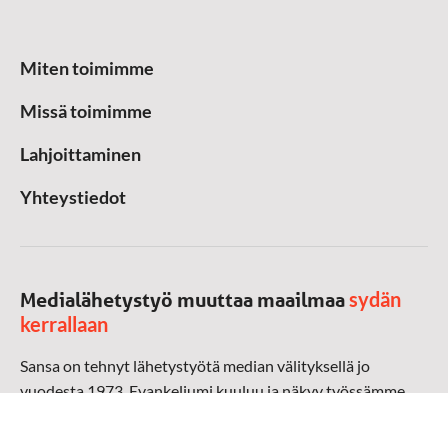
Miten toimimme
Missä toimimme
Lahjoittaminen
Yhteystiedot
sydän
Medialähetystyö muuttaa maailmaa
kerrallaan
Sansa on tehnyt lähetystyötä median välityksellä jo
vuodesta 1973. Evankeliumi kuuluu ja näkyy työssämme
radioaalloilla, televisiossa, verkossa ja sosiaalisessa
mediassa ympäri maailman. Kohtaamme ihmisen hänen