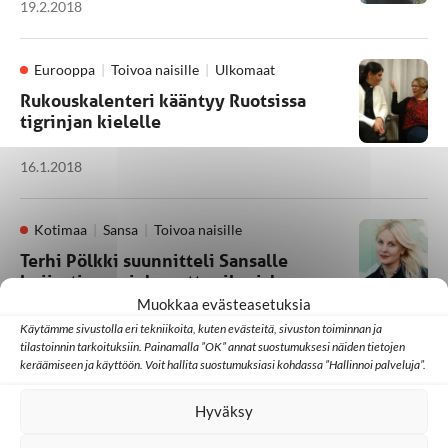
19.2.2018
Eurooppa
Toivoa naisille
Ulkomaat
Rukouskalenteri kääntyy Ruotsissa
tigrinjan kielelle
16.1.2018
Kotimaa
Sansa
Toivoa naisille
Terhi Pölkki suunnitteli Sansalle
heijastimen, joka auttaa ihmiskaupan
uhria näkyväksi
Muokkaa evästeasetuksia
Käytämme sivustolla eri tekniikoita, kuten evästeitä, sivuston toiminnan ja
tilastoinnin tarkoituksiin. Painamalla ”OK” annat suostumuksesi näiden tietojen
5.10.2017
keräämiseen ja käyttöön. Voit hallita suostumuksiasi kohdassa ”Hallinnoi palveluja”.
Hyväksy
1
2
3
4