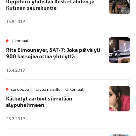
Rippileiri yhdistää Keski-Lahden ja
Kutinan seurakuntia
15.8.2019
Ulkomaat
Rita Elmounayer, SAT-7: Joka päivä yli
900 katsojaa ottaa yhteyttä
15.4.2019
Eurooppa
Toivoa naisille
Ulkomaat
Kätketyt aarteet siirretään
älypuhelimeen
25.3.2019