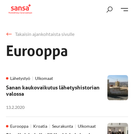
Takaisin ajankohtaista sivulle
Eurooppa
Lähetystyö
Ulkomaat
Sanan kaukovaikutus lähetyshistorian
valossa
13.2.2020
Eurooppa
Kroatia
Seurakunta
Ulkomaat