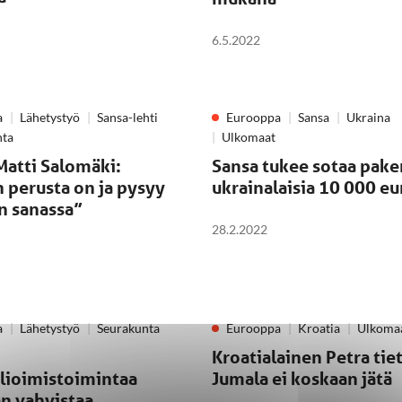
6.5.2022
a
Lähetystyö
Sansa-lehti
Eurooppa
Sansa
Ukraina
nta
Ulkomaat
Matti Salomäki:
Sansa tukee sotaa pake
 perusta on ja pysyy
ukrainalaisia 10 000 eu
n sanassa”
28.2.2022
a
Lähetystyö
Seurakunta
Eurooppa
Kroatia
Ulkoma
Kroatialainen Petra tie
lioimistoimintaa
Jumala ei koskaan jätä
an vahvistaa