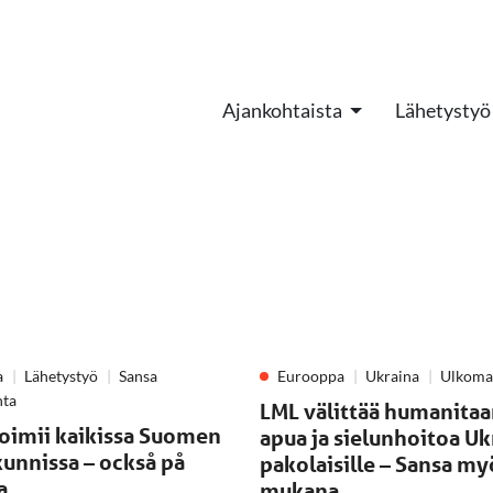
Ajankohtaista
Lähetystyö
a
Lähetystyö
Sansa
Eurooppa
Ukraina
Ulkoma
nta
LML välittää humanitaa
toimii kaikissa Suomen
apua ja sielunhoitoa U
unnissa – också på
pakolaisille – Sansa my
a
mukana