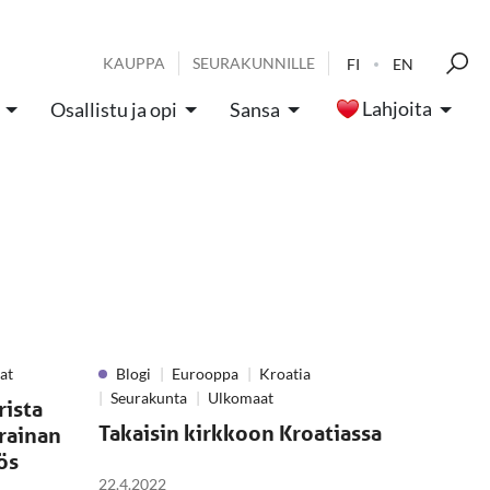
KAUPPA
SEURAKUNNILLE
FI
EN
Lahjoita
Osallistu ja opi
Sansa
at
Blogi
Eurooppa
Kroatia
Seurakunta
Ulkomaat
rista
Takaisin kirkkoon Kroatiassa
krainan
ös
22.4.2022