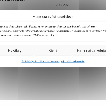
20.7.2021
Muokkaa evästeasetuksia
tämme sivustolla eri tekniikoita, kuten evästeitä, sivuston toiminnan ja tilastoinnin
koituksiin. Painamalla ”OK” annat suostumuksesi näiden tietojen keräämiseen ja käyttöön. Vo
lita suostumuksiasi kohdassa ”Hallinnoi palveluja”.
Hyväksy
Kiellä
Hallinnoi palveluja
Evästekäytäntö
Sansan tietosuoja- ja rekisteriseloste