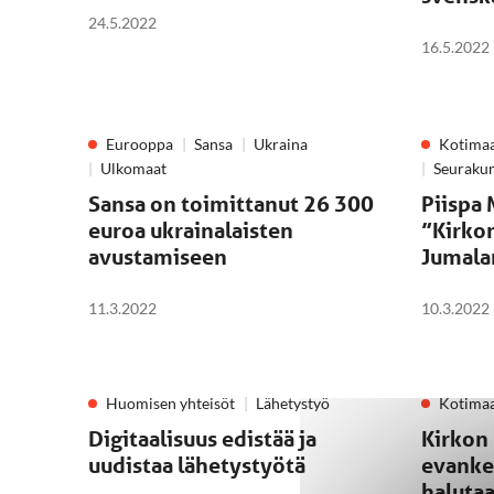
24.5.2022
16.5.2022
Eurooppa
Sansa
Ukraina
Kotima
Ulkomaat
Seuraku
Sansa on toimittanut 26 300
Piispa 
euroa ukrainalaisten
”Kirkon
avustamiseen
Jumala
11.3.2022
10.3.2022
Huomisen yhteisöt
Lähetystyö
Kotima
Digitaalisuus edistää ja
Kirkon
uudistaa lähetystyötä
evanke
haluta