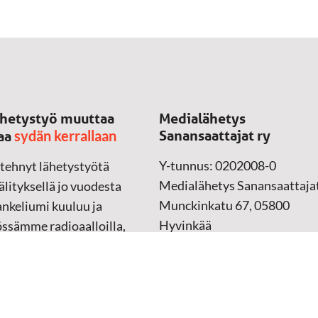
hetystyö muuttaa
Medialähetys
sydän kerrallaan
Sanansaattajat ry
aa
Y-tunnus: 0202008-0
 tehnyt lähetystyötä
Medialähetys Sanansaattajat
lityksellä jo vuodesta
Munckinkatu 67, 05800
nkeliumi kuuluu ja
Hyvinkää
össämme radioaalloilla,
ssa, verkossa ja
➔
Yhteydenottolomake
sessa mediassa ympäri
n. Kohtaamme ihmisen
Lahjoitustili:
lla kielellään, aidosti
FI37 5062 0320 0320 18