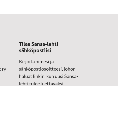
Tilaa Sansa-lehti
sähköpostiisi
Kirjoita nimesi ja
 ry
sähköpostiosoitteesi, johon
haluat linkin, kun uusi Sansa-
lehti tulee luettavaksi.
Tilaustiedot kirjataan
asiakasteristeriimme.
Sähköposti
(Pakollinen)