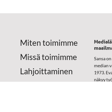
Miten toimimme
Medialä
maailm
Missä toimimme
Sansa on
median vä
Lahjoittaminen
1973. Eva
näkyy ty
Yhteystiedot
televisio
sosiaali
maailma
hänen oma