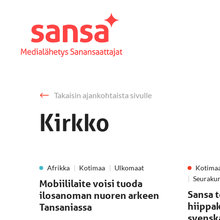
Takaisin ajankohtaista sivulle
Kirkko
Afrikka
Kotimaa
Ulkomaat
Kotima
Seuraku
Mobiililaite voisi tuoda
Sansa 
ilosanoman nuoren arkeen
hiippak
Tansaniassa
svensk