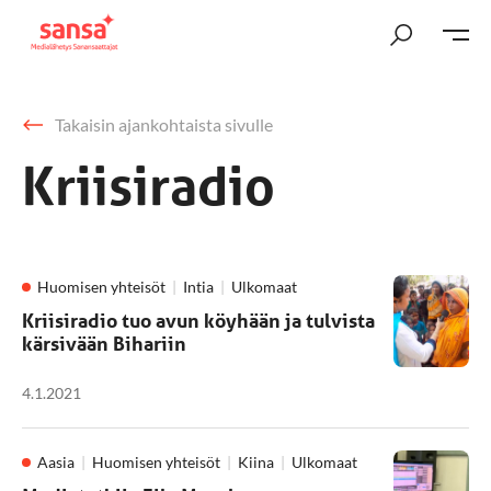
Takaisin ajankohtaista sivulle
Kriisiradio
Huomisen yhteisöt
Intia
Ulkomaat
Kriisiradio tuo avun köyhään ja tulvista
kärsivään Bihariin
4.1.2021
Aasia
Huomisen yhteisöt
Kiina
Ulkomaat