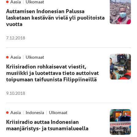
Aasia
Ulkomaat
Auttamisen Indonesian Palussa
lasketaan kestävän vielä yli puolitoista
vuotta
7.12.2018
Aasia
Ulkomaat
Kriisiradion rohkaisevat viestit,
musiikki ja luotettava tieto auttoivat
toipumaan taifuunista Filippiineillä
9.10.2018
Aasia
Indonesia
Ulkomaat
Kriisiradio auttaa Indonesian
maanjäristys- ja tsunamialueella