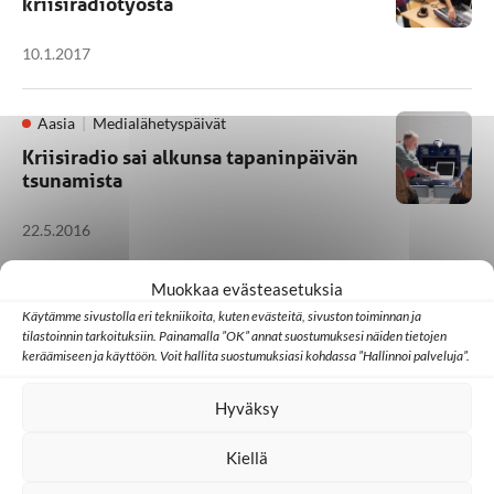
kriisiradiotyöstä
10.1.2017
Aasia
Medialähetyspäivät
Kriisiradio sai alkunsa tapaninpäivän
tsunamista
22.5.2016
Muokkaa evästeasetuksia
Aasia
Ulkomaat
Käytämme sivustolla eri tekniikoita, kuten evästeitä, sivuston toiminnan ja
Kriisiradio auttaa luonnonkatastrofin
tilastoinnin tarkoituksiin. Painamalla ”OK” annat suostumuksesi näiden tietojen
keskellä
keräämiseen ja käyttöön. Voit hallita suostumuksiasi kohdassa ”Hallinnoi palveluja”.
18.5.2016
Hyväksy
Kiellä