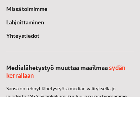
Missä toimimme
Lahjoittaminen
Yhteystiedot
sydän
Medialähetystyö muuttaa maailmaa
kerrallaan
Sansa on tehnyt lähetystyötä median välityksellä jo
vuodesta 1973. Evankeliumi kuuluu ja näkyy työssämme
radioaalloilla, televisiossa, verkossa ja sosiaalisessa
mediassa ympäri maailman. Kohtaamme ihmisen hänen
omalla kielellään, aidosti arjen keskellä.
Mediapankki