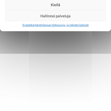
1
…
7
8
9
10
11
12
Kiellä
Hallinnoi palveluja
Evästekäytäntö
Sansan tietosuoja- ja rekisteriseloste