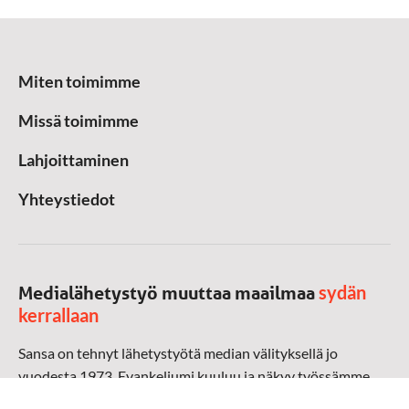
Miten toimimme
Missä toimimme
Lahjoittaminen
Yhteystiedot
sydän
Medialähetystyö muuttaa maailmaa
kerrallaan
Sansa on tehnyt lähetystyötä median välityksellä jo
vuodesta 1973. Evankeliumi kuuluu ja näkyy työssämme
radioaalloilla, televisiossa, verkossa ja sosiaalisessa