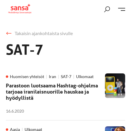
Takaisin ajankohtaista sivulle
SAT-7
Huomisen yhteisöt
Iran
SAT-7
Ulkomaat
Parastoon luotsaama Hashtag-ohjelma
tarjoaa iranilaisnuorille hauskaa ja
hyödyllistä
16.6.2020
Aasia
Ulkomaat