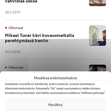
vahvistaa uskoa
28.5.2019
Ulkomaat
Mikael Tunér kävi kuvausmatkalla
perehtymässä Iraniin
29.4.2019
Ulkomaat
Rita Elmounayer, SAT-7: Joka päivä yli
Muokkaa evästeasetuksia
900 katsojaa ottaa yhteyttä
Käytämme sivustolla eri tekniikoita, kuten evästeitä, sivuston toiminnan ja
tilastoinnin tarkoituksiin. Painamalla ”OK” annat suostumuksesi näiden tietojen
15.4.2019
keräämiseen ja käyttöön. Voit hallita suostumuksiasi kohdassa ”Hallinnoi palveluja”.
Hyväksy