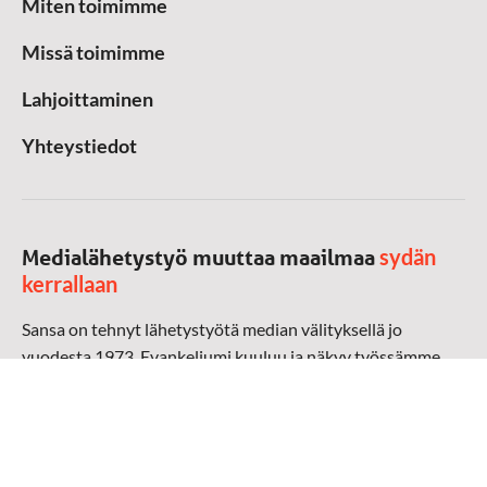
Miten toimimme
Missä toimimme
Lahjoittaminen
Yhteystiedot
sydän
Medialähetystyö muuttaa maailmaa
kerrallaan
Sansa on tehnyt lähetystyötä median välityksellä jo
vuodesta 1973. Evankeliumi kuuluu ja näkyy työssämme
radioaalloilla, televisiossa, verkossa ja sosiaalisessa
mediassa ympäri maailman. Kohtaamme ihmisen hänen
omalla kielellään, aidosti arjen keskellä.