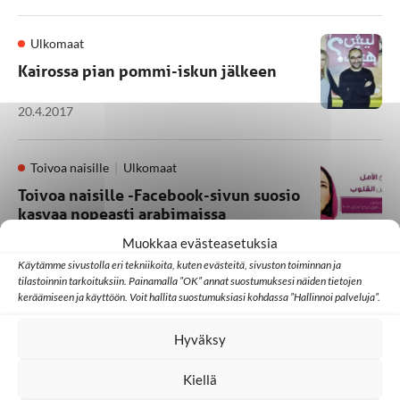
Ulkomaat
Kairossa pian pommi-iskun jälkeen
20.4.2017
Toivoa naisille
Ulkomaat
Toivoa naisille -Facebook-sivun suosio
kasvaa nopeasti arabimaissa
Muokkaa evästeasetuksia
22.3.2017
Käytämme sivustolla eri tekniikoita, kuten evästeitä, sivuston toiminnan ja
tilastoinnin tarkoituksiin. Painamalla ”OK” annat suostumuksesi näiden tietojen
keräämiseen ja käyttöön. Voit hallita suostumuksiasi kohdassa ”Hallinnoi palveluja”.
1
2
3
4
Hyväksy
Kiellä