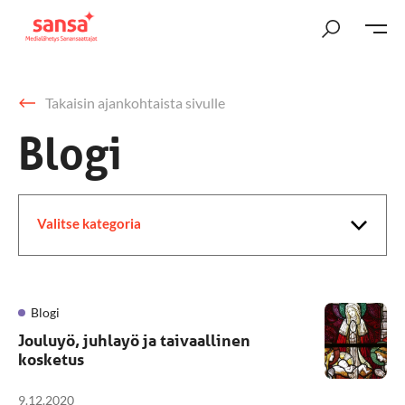
Takaisin ajankohtaista sivulle
Blogi
Valitse kategoria
Blogi
Jouluyö, juhlayö ja taivaallinen
kosketus
9.12.2020