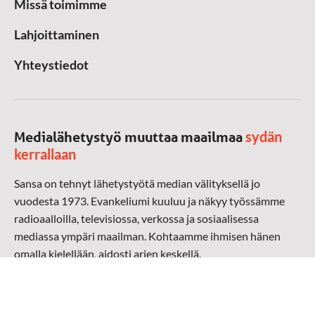
Missä toimimme
Lahjoittaminen
Yhteystiedot
sydän
Medialähetystyö muuttaa maailmaa
kerrallaan
Sansa on tehnyt lähetystyötä median välityksellä jo
vuodesta 1973. Evankeliumi kuuluu ja näkyy työssämme
radioaalloilla, televisiossa, verkossa ja sosiaalisessa
mediassa ympäri maailman. Kohtaamme ihmisen hänen
omalla kielellään, aidosti arjen keskellä.
Mediapankki