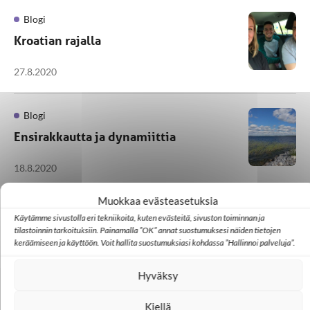
Blogi
Kroatian rajalla
27.8.2020
Blogi
Ensirakkautta ja dynamiittia
18.8.2020
Muokkaa evästeasetuksia
Käytämme sivustolla eri tekniikoita, kuten evästeitä, sivuston toiminnan ja
1
…
5
6
7
8
9
…
13
tilastoinnin tarkoituksiin. Painamalla ”OK” annat suostumuksesi näiden tietojen
keräämiseen ja käyttöön. Voit hallita suostumuksiasi kohdassa ”Hallinnoi palveluja”.
Hyväksy
Kiellä