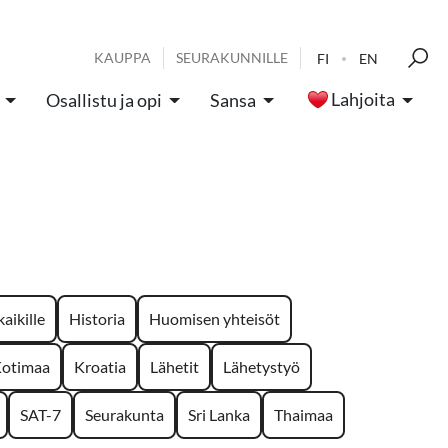
KAUPPA
SEURAKUNNILLE
FI
EN
Lahjoita
Osallistu ja opi
Sansa
aikille
Historia
Huomisen yhteisöt
otimaa
Kroatia
Lähetit
Lähetystyö
SAT-7
Seurakunta
Sri Lanka
Thaimaa