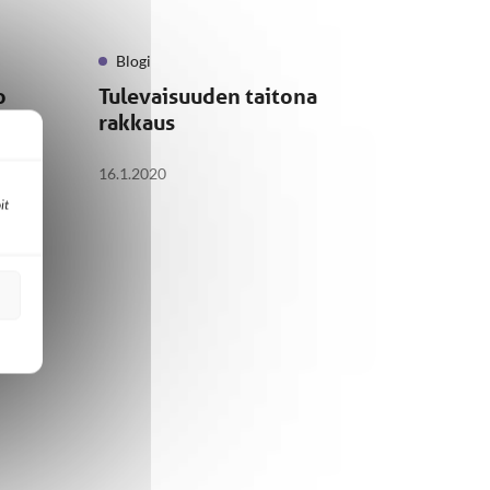
Blogi
o
Tulevaisuuden taitona
rakkaus
16.1.2020
it