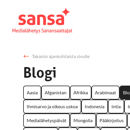
Takaisin ajankohtaista sivulle
Blogi
Aasia
Afganistan
Afrikka
Arabimaat
Blo
Ihmisarvo ja oikeus uskoa
Indonesia
Intia
I
Medialähetyspäivät
Mongolia
Pääkirjoitus