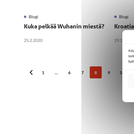
Blogi
Blogi
Kuka pelkää Wuhanin miestä?
Kroatia
25.2.2020
29.1.2020
Käy
tar
hal
1
…
6
7
8
9
10