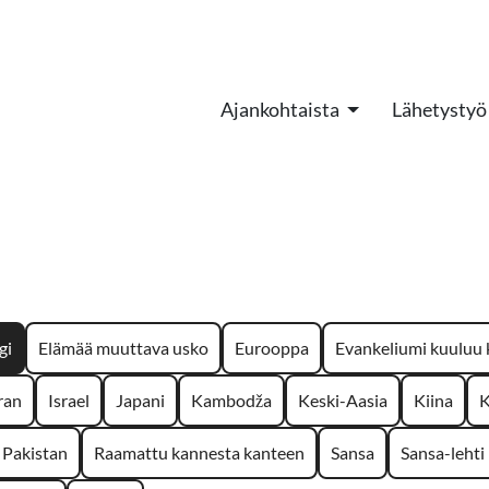
Ajankohtaista
Lähetystyö
gi
Elämää muuttava usko
Eurooppa
Evankeliumi kuuluu k
ran
Israel
Japani
Kambodža
Keski-Aasia
Kiina
K
Pakistan
Raamattu kannesta kanteen
Sansa
Sansa-lehti