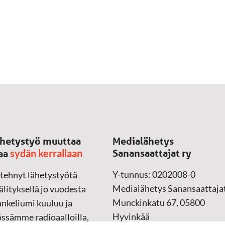
hetystyö muuttaa
Medialähetys
sydän kerrallaan
Sanansaattajat ry
aa
Y-tunnus: 0202008-0
 tehnyt lähetystyötä
Medialähetys Sanansaattajat
lityksellä jo vuodesta
Munckinkatu 67, 05800
nkeliumi kuuluu ja
Hyvinkää
össämme radioaalloilla,