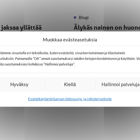
Blogi
 jaksaa yllättää
Älykäs nainen on huon
naimakauppa
Muokkaa evästeasetuksia
21.1.2020
tämme sivustolla eri tekniikoita, kuten evästeitä, sivuston toiminnan ja tilastoinnin
koituksiin. Painamalla ”OK” annat suostumuksesi näiden tietojen keräämiseen ja käyttöön. Vo
lita suostumuksiasi kohdassa ”Hallinnoi palveluja”.
…
13
Hyväksy
Kiellä
Hallinnoi palveluja
Evästekäytäntö
Sansan tietosuoja- ja rekisteriseloste