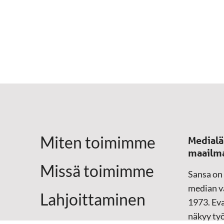
Miten toimimme
Medialä
maailm
Missä toimimme
Sansa on
median vä
Lahjoittaminen
1973. Eva
näkyy ty