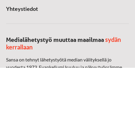
Yhteystiedot
sydän
Medialähetystyö muuttaa maailmaa
kerrallaan
Sansa on tehnyt lähetystyötä median välityksellä jo
vuodesta 1973. Evankeliumi kuuluu ja näkyy työssämme
radioaalloilla, televisiossa, verkossa ja sosiaalisessa
mediassa ympäri maailman. Kohtaamme ihmisen hänen
omalla kielellään, aidosti arjen keskellä.
Mediapankki
➔
Sansan materiaali
➔
Raamattu kannesta kanteen materiaali
➔
Toivoa naisille materiaali